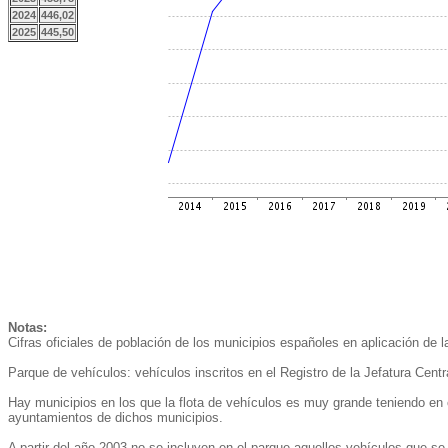
2024
446,02
2025
445,50
Notas:
Cifras oficiales de población de los municipios españoles en aplicación de 
Parque de vehículos: vehículos inscritos en el Registro de la Jefatura Centra
Hay municipios en los que la flota de vehículos es muy grande teniendo en 
ayuntamientos de dichos municipios.
A partir del año 2003 no se incluyen en el parque aquellos vehículos que se