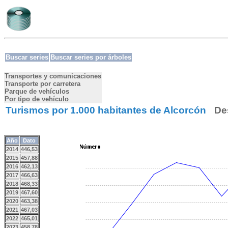
Buscar series
Buscar series por árboles
Transportes y comunicaciones
Transporte por carretera
Parque de vehículos
Por tipo de vehículo
Turismos por 1.000 habitantes de Alcorcón
De
Año
Dato
2014
446,53
2015
457,88
2016
462,13
2017
466,63
2018
468,33
2019
467,60
2020
463,38
2021
467,03
2022
465,01
2023
458,78