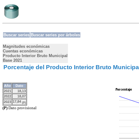
Buscar series
Buscar series por árboles
Magnitudes económicas
Cuentas económicas
Producto Interior Bruto Municipal
Base 2021
Porcentaje del Producto Interior Bruto Municipa
Año
Dato
2021
18,13
2022
18,07
17,84
2023
(P)
(P)
Dato provisional