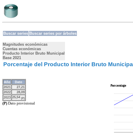
Buscar series
Buscar series por árboles
Magnitudes económicas
Cuentas económicas
Producto Interior Bruto Municipal
Base 2021
Porcentaje del Producto Interior Bruto Municipa
Año
Dato
2021
27,21
2022
28,09
25,54
2023
(P)
(P)
Dato provisional