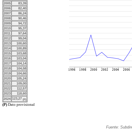
2005
83,39
2006
82,40
2007
86,24
2008
90,46
2009
94,72
2010
95,37
2011
97,64
2012
99,04
2013
100,60
2014
100,89
2015
103,68
2016
103,04
2017
104,14
2018
104,58
2019
104,66
2020
105,24
2021
109,00
2022
112,57
2023
118,60
123,27
2024
(P)
(P)
Dato provisional
Fuente: Subdir