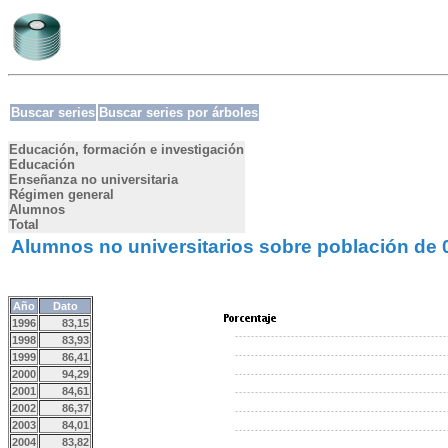
Buscar series
Buscar series por árboles
Educación, formación e investigación
Educación
Enseñanza no universitaria
Régimen general
Alumnos
Total
Alumnos no universitarios sobre población de 
Año
Dato
1996
83,15
1998
83,93
1999
86,41
2000
94,29
2001
84,61
2002
86,37
2003
84,01
2004
83,82