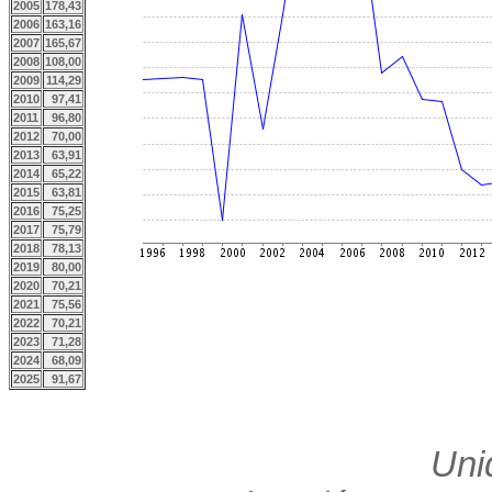
2005
178,43
2006
163,16
2007
165,67
2008
108,00
2009
114,29
2010
97,41
2011
96,80
2012
70,00
2013
63,91
2014
65,22
2015
63,81
2016
75,25
2017
75,79
2018
78,13
2019
80,00
2020
70,21
2021
75,56
2022
70,21
2023
71,28
2024
68,09
2025
91,67
Uni