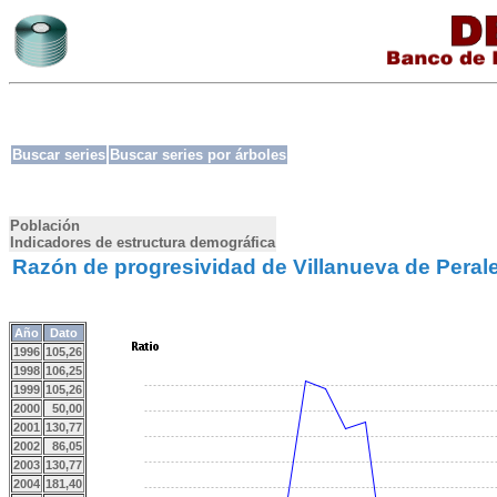
Buscar series
Buscar series por árboles
Población
Indicadores de estructura demográfica
Razón de progresividad de Villanueva de Peral
Año
Dato
1996
105,26
1998
106,25
1999
105,26
2000
50,00
2001
130,77
2002
86,05
2003
130,77
2004
181,40