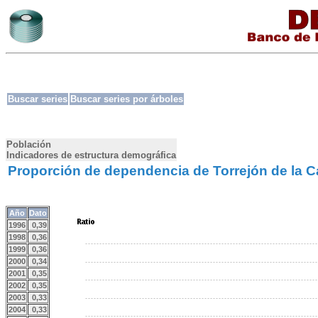
Buscar series
Buscar series por árboles
Población
Indicadores de estructura demográfica
Proporción de dependencia de Torrejón de la C
Año
Dato
1996
0,39
1998
0,36
1999
0,36
2000
0,34
2001
0,35
2002
0,35
2003
0,33
2004
0,33