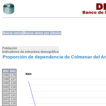
Buscar series
Buscar series por árboles
Población
Indicadores de estructura demográfica
Proporción de dependencia de Colmenar del A
Año
Dato
1996
0,79
1998
0,67
1999
0,69
2000
0,69
2001
0,67
2002
0,61
2003
0,56
2004
0,50