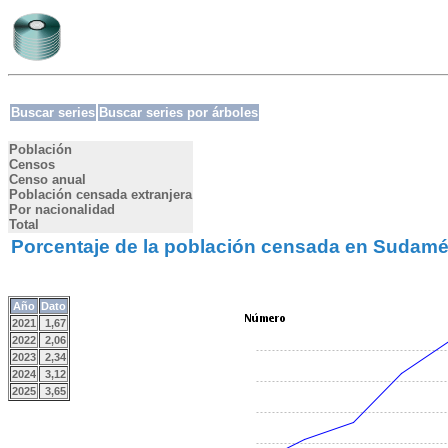
Buscar series
Buscar series por árboles
Población
Censos
Censo anual
Población censada extranjera
Por nacionalidad
Total
Porcentaje de la población censada en Sudamé
Año
Dato
2021
1,67
2022
2,06
2023
2,34
2024
3,12
2025
3,65