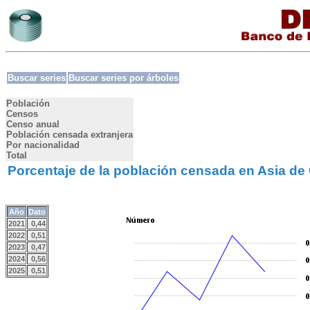
Buscar series
Buscar series por árboles
Población
Censos
Censo anual
Población censada extranjera
Por nacionalidad
Total
Porcentaje de la población censada en Asia de
Año
Dato
2021
0,44
2022
0,51
2023
0,47
2024
0,56
2025
0,51