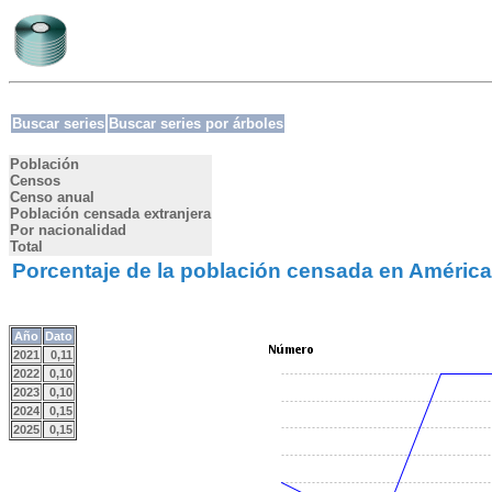
Buscar series
Buscar series por árboles
Población
Censos
Censo anual
Población censada extranjera
Por nacionalidad
Total
Porcentaje de la población censada en América
Año
Dato
2021
0,11
2022
0,10
2023
0,10
2024
0,15
2025
0,15