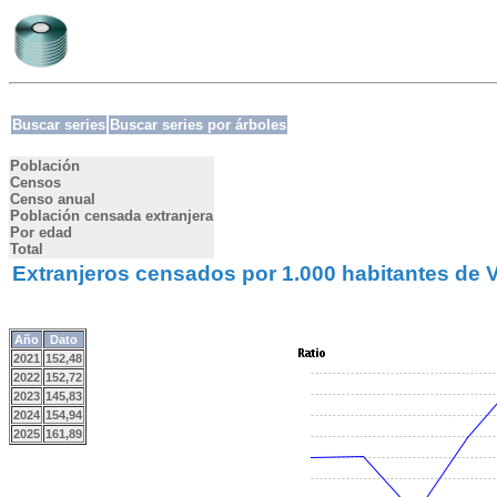
Buscar series
Buscar series por árboles
Población
Censos
Censo anual
Población censada extranjera
Por edad
Total
Extranjeros censados por 1.000 habitantes de Vi
Año
Dato
2021
152,48
2022
152,72
2023
145,83
2024
154,94
2025
161,89