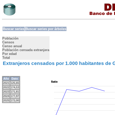
Buscar series
Buscar series por árboles
Población
Censos
Censo anual
Población censada extranjera
Por edad
Total
Extranjeros censados por 1.000 habitantes de
Año
Dato
2021
125,65
2022
174,53
2023
171,81
2024
177,97
2025
172,00