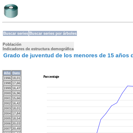
Buscar series
Buscar series por árboles
Población
Indicadores de estructura demográfica
Grado de juventud de los menores de 15 años 
Año
Dato
1996
18,01
1998
17,66
1999
16,47
2000
16,96
2001
15,66
2002
16,42
2003
18,01
2004
17,84
2005
18,54
2006
20,03
2007
20,49