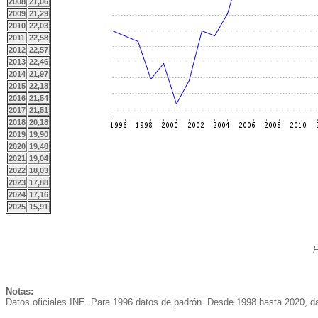
2008
21,06
2009
21,29
2010
22,03
2011
22,58
2012
22,57
2013
22,46
2014
21,97
2015
22,18
2016
21,54
2017
21,51
2018
20,18
2019
19,90
2020
19,48
2021
19,04
2022
18,03
2023
17,88
2024
17,16
2025
15,91
F
Notas:
Datos oficiales INE. Para 1996 datos de padrón. Desde 1998 hasta 2020, dat