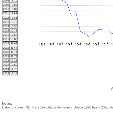
2008
9,70
2009
9,85
2010
9,87
2011
9,89
2012
9,66
2013
9,72
2014
9,96
2015
10,32
2016
10,56
2017
10,83
2018
11,09
2019
11,44
2020
11,74
2021
11,74
2022
12,18
2023
12,50
2024
12,78
2025
13,14
F
Notas:
Datos oficiales INE. Para 1996 datos de padrón. Desde 1998 hasta 2020, dat