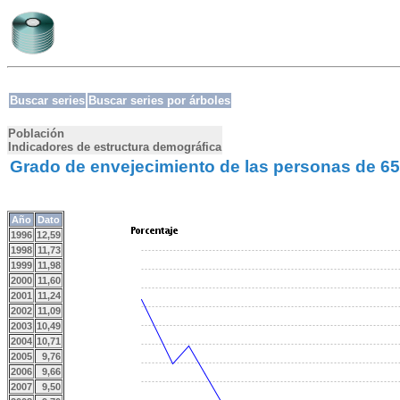
Buscar series
Buscar series por árboles
Población
Indicadores de estructura demográfica
Grado de envejecimiento de las personas de 
Año
Dato
1996
12,59
1998
11,73
1999
11,98
2000
11,60
2001
11,24
2002
11,09
2003
10,49
2004
10,71
2005
9,76
2006
9,66
2007
9,50