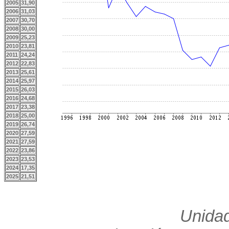
2005
31,90
2006
31,03
2007
30,70
2008
30,00
2009
25,23
2010
23,81
2011
24,24
2012
22,83
2013
25,61
2014
25,97
2015
26,03
2016
24,68
2017
23,38
2018
25,00
2019
26,74
2020
27,59
2021
27,59
2022
23,86
2023
23,53
2024
17,35
2025
21,51
Unidad