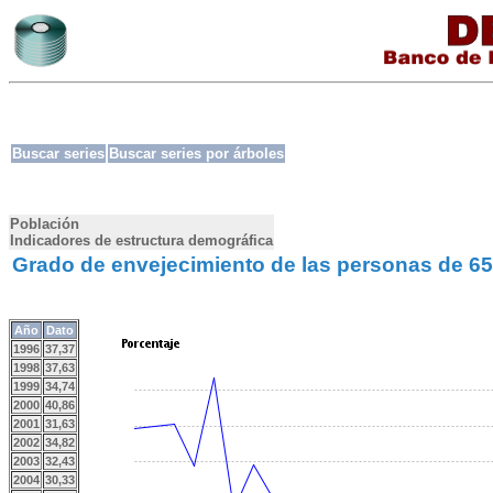
Buscar series
Buscar series por árboles
Población
Indicadores de estructura demográfica
Grado de envejecimiento de las personas de 6
Año
Dato
1996
37,37
1998
37,63
1999
34,74
2000
40,86
2001
31,63
2002
34,82
2003
32,43
2004
30,33