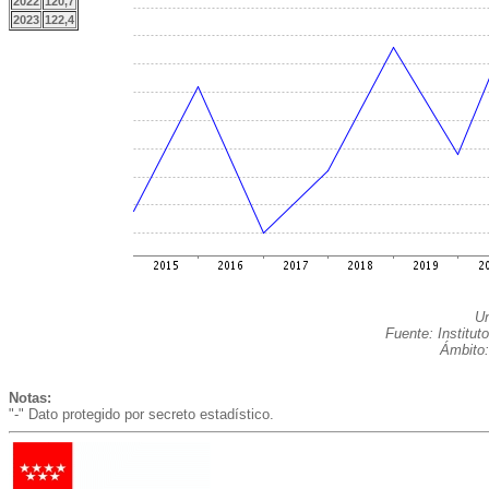
2022
120,7
2023
122,4
Un
Fuente: Institut
Ámbito:
Notas:
"-" Dato protegido por secreto estadístico.