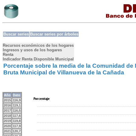
Buscar series
Buscar series por árboles
Recursos económicos de los hogares
Ingresos y usos de los hogares
Renta
Indicador Renta Disponible Municipal
Porcentaje sobre la media de la Comunidad de 
Bruta Municipal de Villanueva de la Cañada
Año
Dato
2015
116,9
2016
119,1
2017
116,5
2018
117,6
2019
119,8
2020
117,9
2021
120,7