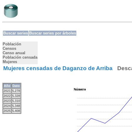
Buscar series
Buscar series por árboles
Población
Censos
Censo anual
Población censada
Mujeres
Mujeres censadas de Daganzo de Arriba
Desc
Año
Dato
2021
5.278
2022
5.328
2023
5.310
2024
5.348
2025
5.408