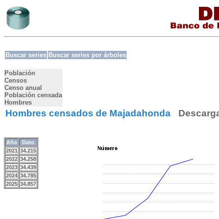
Buscar series
Buscar series por árboles
Población
Censos
Censo anual
Población censada
Hombres
Hombres censados de Majadahonda
Descarg
Año
Dato
2021
34.215
2022
34.258
2023
34.439
2024
34.785
2025
34.857