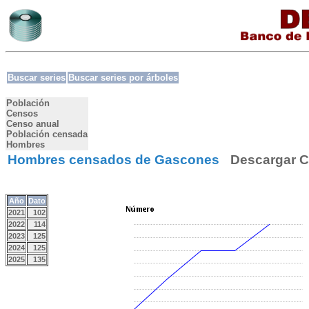
Buscar series
Buscar series por árboles
Población
Censos
Censo anual
Población censada
Hombres
Hombres censados de Gascones
Descargar 
Año
Dato
2021
102
2022
114
2023
125
2024
125
2025
135