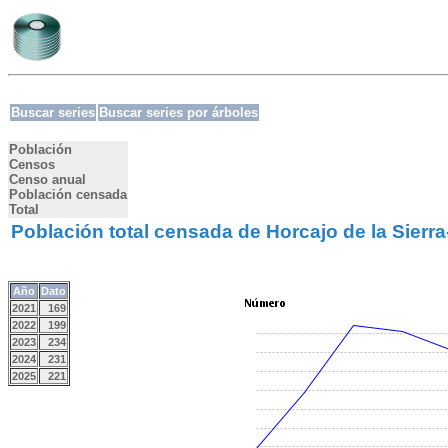
Buscar series
Buscar series por árboles
Población
Censos
Censo anual
Población censada
Total
Población total censada de Horcajo de la Sierr
Año
Dato
2021
169
2022
199
2023
234
2024
231
2025
221