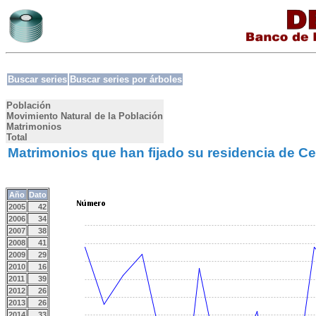
Buscar series
Buscar series por árboles
Población
Movimiento Natural de la Población
Matrimonios
Total
Matrimonios que han fijado su residencia de Ce
Año
Dato
2005
42
2006
34
2007
38
2008
41
2009
29
2010
16
2011
39
2012
26
2013
26
2014
33