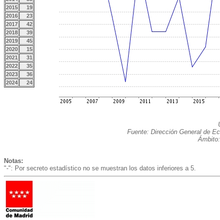
2015
19
2016
23
2017
42
2018
39
2019
45
2020
15
2021
31
2022
35
2023
36
2024
24
Fuente: Dirección General de Ec
Ámbito:
Notas:
"-": Por secreto estadístico no se muestran los datos inferiores a 5.