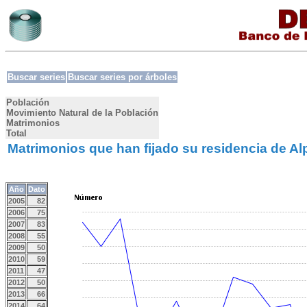
Buscar series
Buscar series por árboles
Población
Movimiento Natural de la Población
Matrimonios
Total
Matrimonios que han fijado su residencia de Al
Año
Dato
2005
82
2006
75
2007
83
2008
55
2009
50
2010
59
2011
47
2012
50
2013
66
2014
64