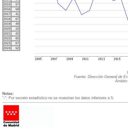
2015
57
2016
58
2017
41
2018
67
2019
49
2020
22
2021
42
2022
65
2023
67
2024
52
Fuente: Dirección General de Ec
Ámbito:
Notas:
"-": Por secreto estadístico no se muestran los datos inferiores a 5.