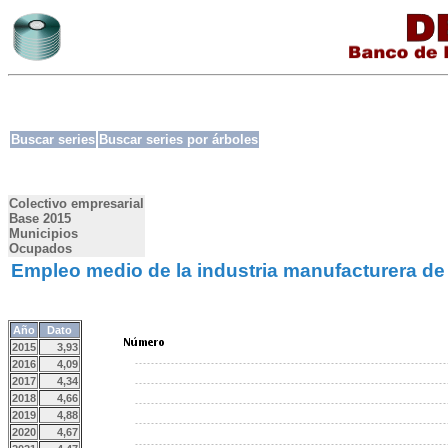
Buscar series
Buscar series por árboles
Colectivo empresarial
Base 2015
Municipios
Ocupados
Empleo medio de la industria manufacturera de V
Año
Dato
2015
3,93
2016
4,09
2017
4,34
2018
4,66
2019
4,88
2020
4,67