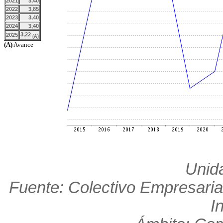
2021
3,40
2022
3,85
2023
3,40
2024
3,40
3,22
2025
(A)
(A)
Avance
Unid
Fuente: Colectivo Empresaria
I