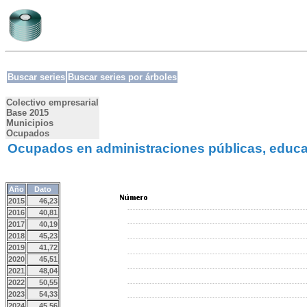
Buscar series
Buscar series por árboles
Colectivo empresarial
Base 2015
Municipios
Ocupados
Ocupados en administraciones públicas, educaci
Año
Dato
2015
46,23
2016
40,81
2017
40,19
2018
45,23
2019
41,72
2020
45,51
2021
48,04
2022
50,55
2023
54,33
2024
45,56