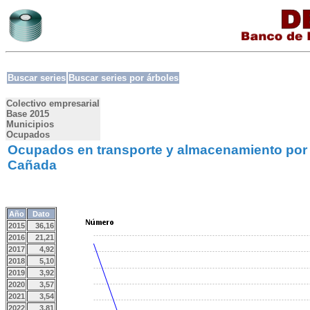
Buscar series
Buscar series por árboles
Colectivo empresarial
Base 2015
Municipios
Ocupados
Ocupados en transporte y almacenamiento por 1
Cañada
Año
Dato
2015
36,16
2016
21,21
2017
4,92
2018
5,10
2019
3,92
2020
3,57
2021
3,54
2022
3,81