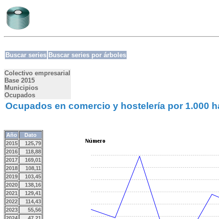
Buscar series
Buscar series por árboles
Colectivo empresarial
Base 2015
Municipios
Ocupados
Ocupados en comercio y hostelería por 1.000 ha
Año
Dato
2015
125,79
2016
118,88
2017
169,01
2018
108,11
2019
103,45
2020
138,16
2021
129,41
2022
114,43
2023
55,56
2024
47,21