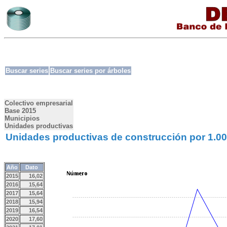
Buscar series
Buscar series por árboles
Colectivo empresarial
Base 2015
Municipios
Unidades productivas
Unidades productivas de construcción por 1.000
Año
Dato
2015
16,02
2016
15,64
2017
15,64
2018
15,94
2019
16,54
2020
17,60