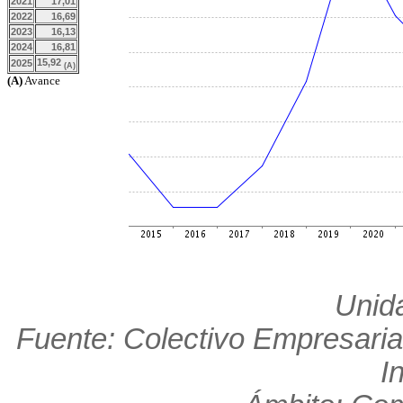
2021
17,01
2022
16,69
2023
16,13
2024
16,81
15,92
2025
(A)
(A)
Avance
Unid
Fuente: Colectivo Empresaria
I