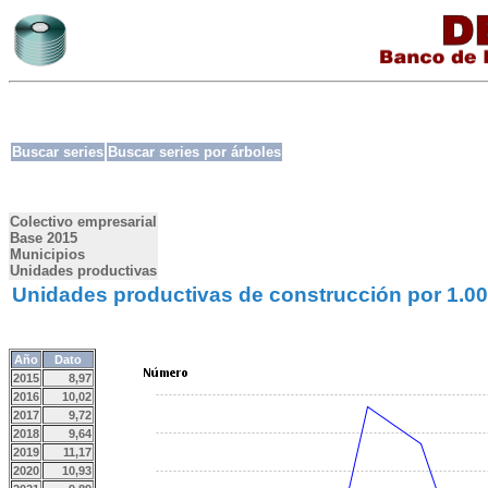
Buscar series
Buscar series por árboles
Colectivo empresarial
Base 2015
Municipios
Unidades productivas
Unidades productivas de construcción por 1.00
Año
Dato
2015
8,97
2016
10,02
2017
9,72
2018
9,64
2019
11,17
2020
10,93