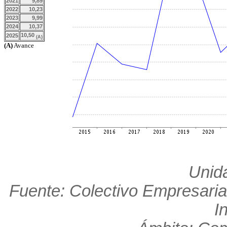
2021
9,89
2022
10,23
2023
9,99
2024
10,37
10,50
2025
(A)
(A)
Avance
Unid
Fuente: Colectivo Empresaria
I