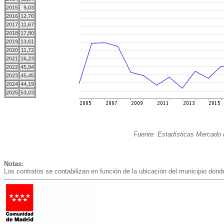
2015
9,03
2016
12,70
2017
11,67
2018
17,80
2019
13,61
2020
11,72
2021
16,23
2022
45,94
2023
45,45
2024
44,19
2025
53,03
Fuente: Estadísticas Mercado 
Notas:
Los contratos se contabilizan en función de la ubicación del municipio donde