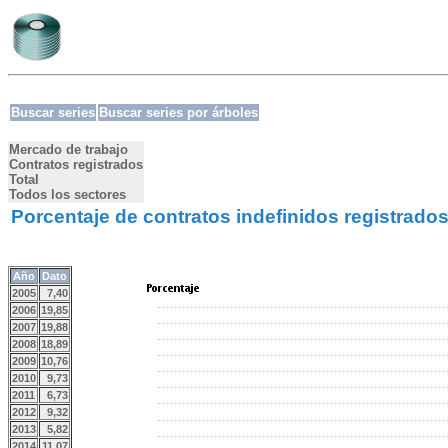
Buscar series
Buscar series por árboles
Mercado de trabajo
Contratos registrados
Total
Todos los sectores
Porcentaje de contratos indefinidos registrado
Año
Dato
2005
7,40
2006
19,85
2007
19,88
2008
18,89
2009
10,76
2010
9,73
2011
6,73
2012
9,32
2013
5,82
2014
11,07