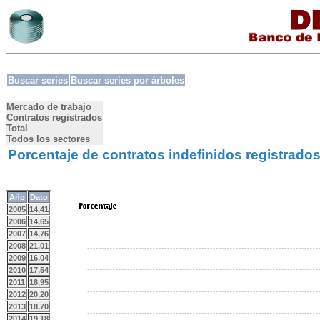
Buscar series
Buscar series por árboles
Mercado de trabajo
Contratos registrados
Total
Todos los sectores
Porcentaje de contratos indefinidos registrado
Año
Dato
2005
14,41
2006
14,65
2007
14,76
2008
21,01
2009
16,04
2010
17,54
2011
18,95
2012
20,20
2013
18,70
2014
19,18