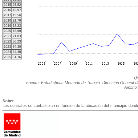
2015
25,52
2016
19,97
2017
19,56
2018
21,76
2019
18,23
2020
15,99
2021
21,03
2022
56,23
2023
64,39
2024
64,49
2025
61,16
Un
Fuente: Estadísticas Mercado de Trabajo. Dirección General 
Ámbito:
Notas:
Los contratos se contabilizan en función de la ubicación del municipio donde