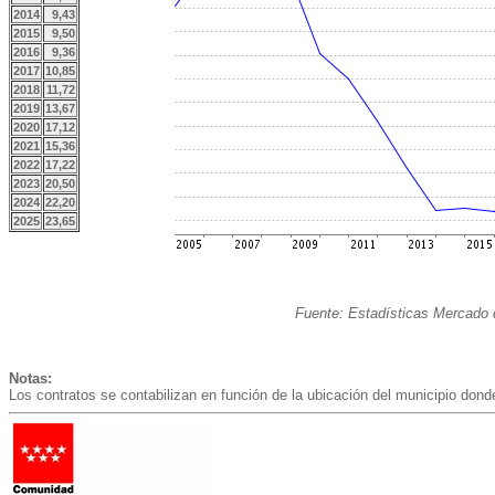
2014
9,43
2015
9,50
2016
9,36
2017
10,85
2018
11,72
2019
13,67
2020
17,12
2021
15,36
2022
17,22
2023
20,50
2024
22,20
2025
23,65
Fuente: Estadísticas Mercado 
Notas:
Los contratos se contabilizan en función de la ubicación del municipio donde