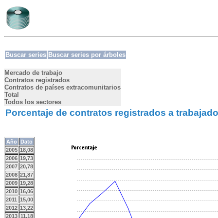
Buscar series
Buscar series por árboles
Mercado de trabajo
Contratos registrados
Contratos de países extracomunitarios
Total
Todos los sectores
Porcentaje de contratos registrados a trabajad
Año
Dato
2005
18,08
2006
19,73
2007
20,78
2008
21,87
2009
19,28
2010
16,06
2011
15,00
2012
13,22
2013
11,18