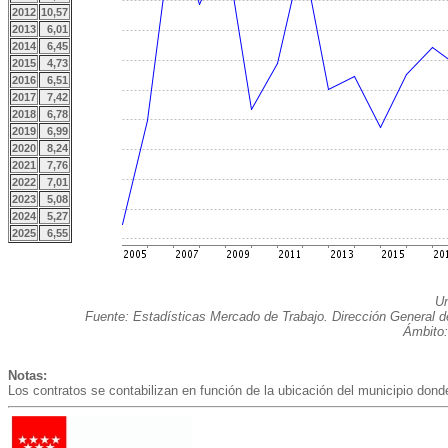
2012
10,57
2013
6,01
2014
6,45
2015
4,73
2016
6,51
2017
7,42
2018
6,78
2019
6,99
2020
8,24
2021
7,76
2022
7,01
2023
5,08
2024
5,27
2025
6,55
Un
Fuente: Estadísticas Mercado de Trabajo. Dirección General 
Ámbito:
Notas:
Los contratos se contabilizan en función de la ubicación del municipio donde