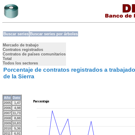
Buscar series
Buscar series por árboles
Mercado de trabajo
Contratos registrados
Contratos de países comunitarios
Total
Todos los sectores
Porcentaje de contratos registrados a trabajad
de la Sierra
Año
Dato
2005
1,47
2006
4,98
2007
11,73
2008
8,88
2009
10,83
2010
5,36
2011
6,91