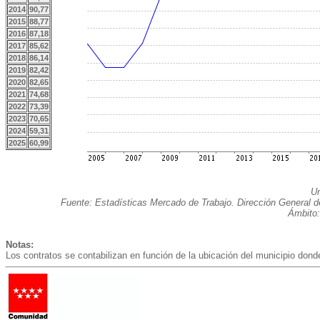
2014
90,77
2015
88,77
2016
87,18
2017
85,62
2018
86,14
2019
82,42
2020
82,65
2021
74,68
2022
73,39
2023
70,65
2024
59,31
2025
60,99
Un
Fuente: Estadísticas Mercado de Trabajo. Dirección General 
Ámbito:
Notas:
Los contratos se contabilizan en función de la ubicación del municipio donde