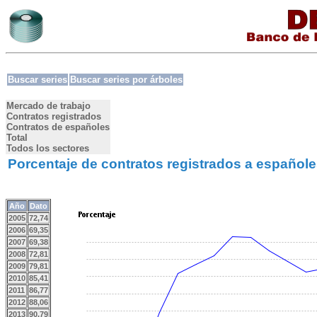
Buscar series
Buscar series por árboles
Mercado de trabajo
Contratos registrados
Contratos de españoles
Total
Todos los sectores
Porcentaje de contratos registrados a español
Año
Dato
2005
72,74
2006
69,35
2007
69,38
2008
72,81
2009
79,81
2010
85,41
2011
86,77
2012
88,06
2013
90,79