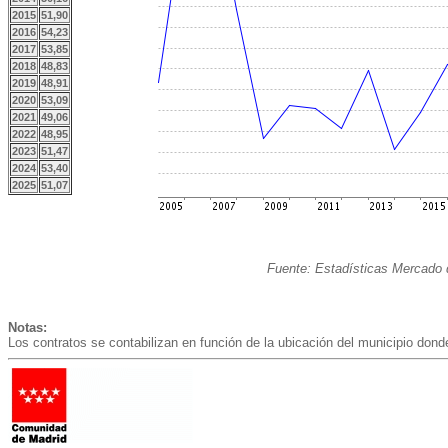
2015
51,90
2016
54,23
2017
53,85
2018
48,83
2019
48,91
2020
53,09
2021
49,06
2022
48,95
2023
51,47
2024
53,40
2025
51,07
Fuente: Estadísticas Mercado 
Notas:
Los contratos se contabilizan en función de la ubicación del municipio donde