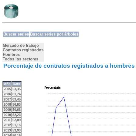
Buscar series
Buscar series por árboles
Mercado de trabajo
Contratos registrados
Hombres
Todos los sectores
Porcentaje de contratos registrados a hombres
Año
Dato
2005
53,35
2006
61,74
2007
63,45
2008
56,83
2009
50,66
2010
52,23
2011
52,09
2012
51,16
2013
53,93
2014
50,16