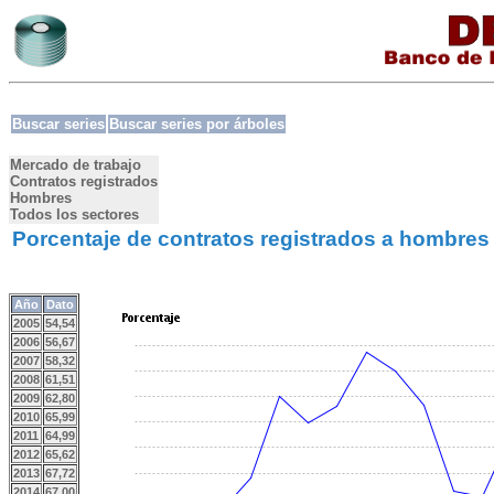
Buscar series
Buscar series por árboles
Mercado de trabajo
Contratos registrados
Hombres
Todos los sectores
Porcentaje de contratos registrados a hombres
Año
Dato
2005
54,54
2006
56,67
2007
58,32
2008
61,51
2009
62,80
2010
65,99
2011
64,99
2012
65,62
2013
67,72
2014
67,00