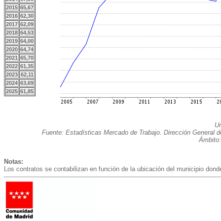
2015
65,67
2016
62,30
2017
62,09
2018
64,53
2019
64,00
2020
64,74
2021
65,70
2022
61,35
2023
62,11
2024
63,69
2025
61,85
Un
Fuente: Estadísticas Mercado de Trabajo. Dirección General 
Ámbito:
Notas:
Los contratos se contabilizan en función de la ubicación del municipio donde