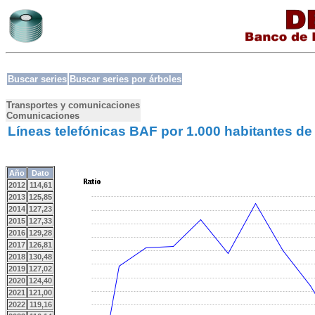
Buscar series
Buscar series por árboles
Transportes y comunicaciones
Comunicaciones
Líneas telefónicas BAF por 1.000 habitantes de
Año
Dato
2012
114,61
2013
125,85
2014
127,23
2015
127,33
2016
129,28
2017
126,81
2018
130,48
2019
127,02
2020
124,40
2021
121,00
2022
119,16