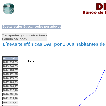
Buscar series
Buscar series por árboles
Transportes y comunicaciones
Comunicaciones
Líneas telefónicas BAF por 1.000 habitantes d
Año
Dato
2012
235,59
2013
249,39
2014
255,07
2015
271,45
2016
279,03
2017
288,53
2018
306,77
2019
317,29
2020
351,99
2021
325,78
2022
329,71