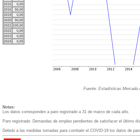
2015
0,00
2016
50,00
2019
0,00
2020
50,00
2021
100,00
2022
0,00
2023
0,00
2024
0,00
Fuente: Estadísticas Mercado 
Notas:
Los datos corresponden a paro registrado a 31 de marzo de cada año.
Paro registrado: Demandas de empleo pendientes de satisfacer el último día
Debido a las medidas tomadas para combatir el COVID-19 los datos de paro r