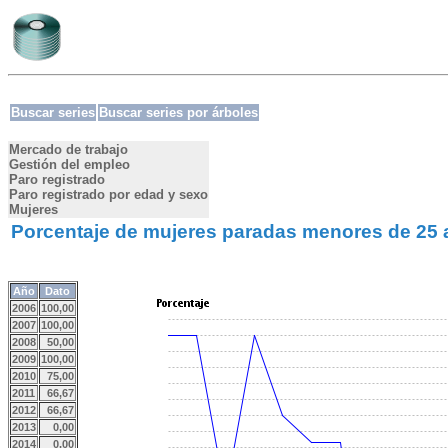
Buscar series
Buscar series por árboles
Mercado de trabajo
Gestión del empleo
Paro registrado
Paro registrado por edad y sexo
Mujeres
Porcentaje de mujeres paradas menores de 25
Año
Dato
2006
100,00
2007
100,00
2008
50,00
2009
100,00
2010
75,00
2011
66,67
2012
66,67
2013
0,00
2014
0,00