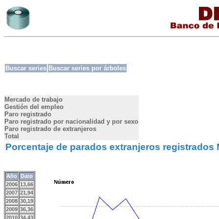
Buscar series
Buscar series por árboles
Mercado de trabajo
Gestión del empleo
Paro registrado
Paro registrado por nacionalidad y por sexo
Paro registrado de extranjeros
Total
Porcentaje de parados extranjeros registrados M
Año
Dato
2006
13,66
2007
21,94
2008
30,19
2009
36,36
2010
34,43