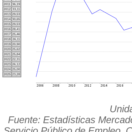
2011
36,19
2012
33,11
2013
29,53
2014
30,65
2015
29,53
2016
28,41
2017
25,46
2018
26,11
2019
20,90
2020
25,62
2021
25,84
2022
22,31
2023
26,12
2024
25,00
2025
23,28
Unid
Fuente: Estadísticas Mercado
Servicio Público de Empleo. 