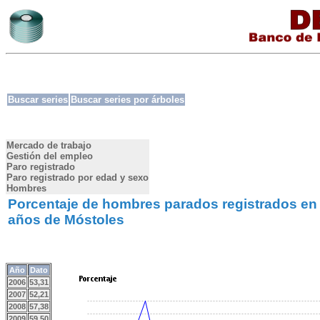
Buscar series
Buscar series por árboles
Mercado de trabajo
Gestión del empleo
Paro registrado
Paro registrado por edad y sexo
Hombres
Porcentaje de hombres parados registrados en 
años de Móstoles
Año
Dato
2006
53,31
2007
52,21
2008
57,38
2009
59,50