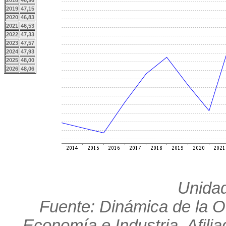
2018
46,96
2019
47,15
2020
46,83
2021
46,53
2022
47,33
2023
47,57
2024
47,93
2025
48,00
2026
48,06
Unidad
Fuente: Dinámica de la O
Economía e Industria. Afili