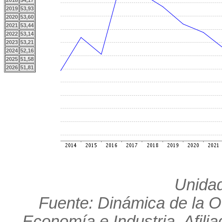
2018
54,17
2019
53,93
2020
53,60
2021
53,44
2022
53,14
2023
53,21
2024
52,16
2025
51,58
2026
51,81
Unidad
Fuente: Dinámica de la O
Economía e Industria. Afili