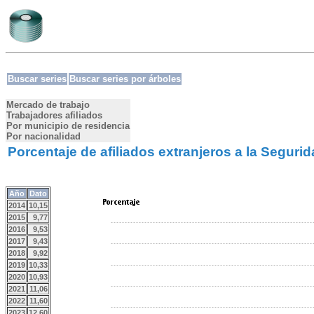
Buscar series
Buscar series por árboles
Mercado de trabajo
Trabajadores afiliados
Por municipio de residencia
Por nacionalidad
Porcentaje de afiliados extranjeros a la Seguri
Año
Dato
2014
10,15
2015
9,77
2016
9,53
2017
9,43
2018
9,92
2019
10,33
2020
10,93
2021
11,06
2022
11,60
2023
12,60