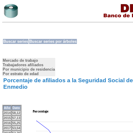
Buscar series
Buscar series por árboles
Mercado de trabajo
Trabajadores afiliados
Por municipio de residencia
Por estrato de edad
Porcentaje de afiliados a la Seguridad Social d
Enmedio
Año
Dato
2014
58,12
2015
57,13
2016
55,25
2017
53,54