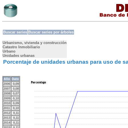
Buscar series
Buscar series por árboles
Urbanismo, vivienda y construcción
Catastro Inmobiliario
Urbano
Unidades urbanas
Porcentaje de unidades urbanas para uso de sa
Año
Dato
2006
0,09
2007
0,08
2008
0,07
2009
0,10
2010
0,09
2011
0,10
2012
0,11
2013
0,11
2014
0,11
2015
0,11