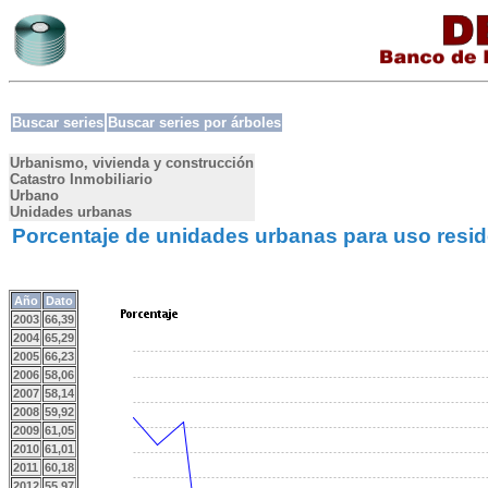
Buscar series
Buscar series por árboles
Urbanismo, vivienda y construcción
Catastro Inmobiliario
Urbano
Unidades urbanas
Porcentaje de unidades urbanas para uso reside
Año
Dato
2003
66,39
2004
65,29
2005
66,23
2006
58,06
2007
58,14
2008
59,92
2009
61,05
2010
61,01
2011
60,18
2012
55,97