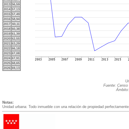
2013
56,59
2014
57,13
2015
57,49
2016
58,94
2017
60,11
2018
60,38
2019
61,39
2020
62,55
2021
63,29
2022
66,18
2023
67,08
2024
67,91
2025
68,65
2026
69,13
Un
Fuente: Censo 
Ámbito:
Notas:
Unidad urbana: Todo inmueble con una relación de propiedad perfectamente 