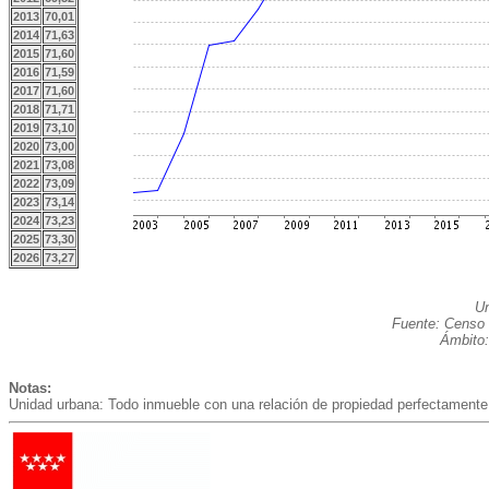
2013
70,01
2014
71,63
2015
71,60
2016
71,59
2017
71,60
2018
71,71
2019
73,10
2020
73,00
2021
73,08
2022
73,09
2023
73,14
2024
73,23
2025
73,30
2026
73,27
Un
Fuente: Censo 
Ámbito:
Notas:
Unidad urbana: Todo inmueble con una relación de propiedad perfectamente 