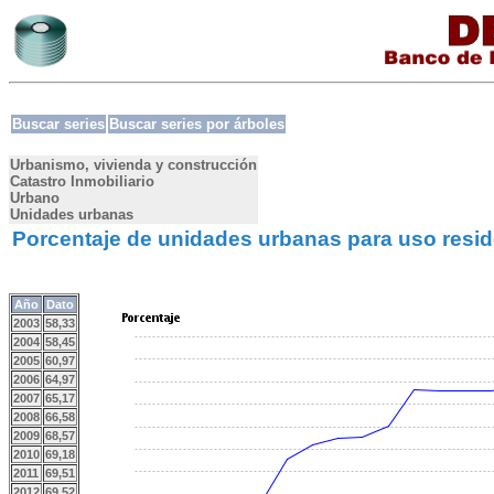
Buscar series
Buscar series por árboles
Urbanismo, vivienda y construcción
Catastro Inmobiliario
Urbano
Unidades urbanas
Porcentaje de unidades urbanas para uso resid
Año
Dato
2003
58,33
2004
58,45
2005
60,97
2006
64,97
2007
65,17
2008
66,58
2009
68,57
2010
69,18
2011
69,51
2012
69,52