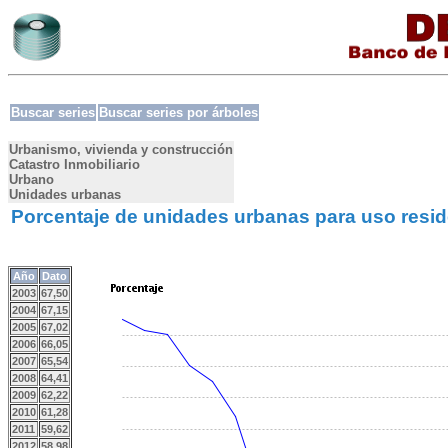
Buscar series
Buscar series por árboles
Urbanismo, vivienda y construcción
Catastro Inmobiliario
Urbano
Unidades urbanas
Porcentaje de unidades urbanas para uso resid
Año
Dato
2003
67,50
2004
67,15
2005
67,02
2006
66,05
2007
65,54
2008
64,41
2009
62,22
2010
61,28
2011
59,62
2012
58,98