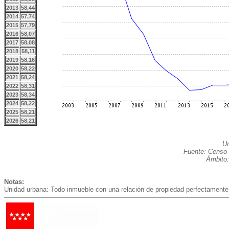
2013
58,44
2014
57,74
2015
57,79
2016
58,07
2017
58,08
2018
58,11
2019
58,16
2020
58,22
2021
58,24
2022
58,31
2023
58,34
2024
58,22
2025
58,21
2026
58,21
Un
Fuente: Censo 
Ámbito:
Notas:
Unidad urbana: Todo inmueble con una relación de propiedad perfectamente 