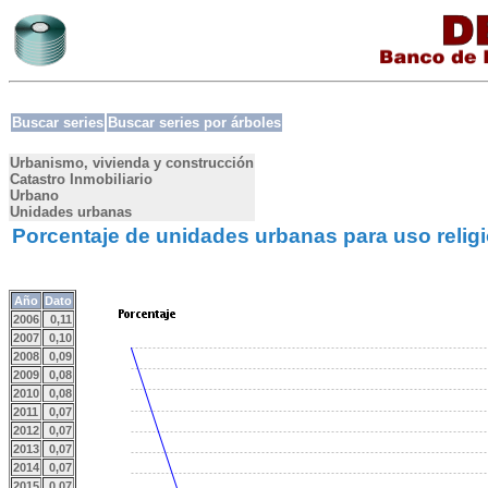
Buscar series
Buscar series por árboles
Urbanismo, vivienda y construcción
Catastro Inmobiliario
Urbano
Unidades urbanas
Porcentaje de unidades urbanas para uso relig
Año
Dato
2006
0,11
2007
0,10
2008
0,09
2009
0,08
2010
0,08
2011
0,07
2012
0,07
2013
0,07
2014
0,07
2015
0,07