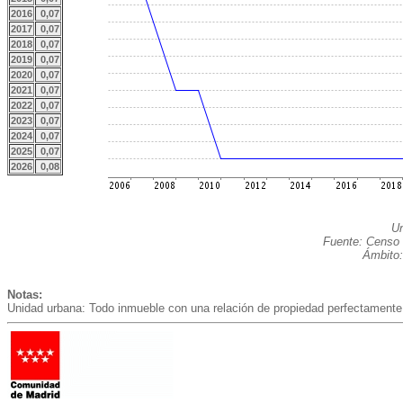
2016
0,07
2017
0,07
2018
0,07
2019
0,07
2020
0,07
2021
0,07
2022
0,07
2023
0,07
2024
0,07
2025
0,07
2026
0,08
Un
Fuente: Censo 
Ámbito:
Notas:
Unidad urbana: Todo inmueble con una relación de propiedad perfectamente 